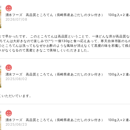
湧水フーズ 高品質ところてん（長崎県産あごだしのタレ付き） 130g入×２連
2026/07/08
まで早かったです。 このところてんは高品質ということで、一体どんな所が高品質
ろてんは大好きなので楽しみで(^^) 一個130gと食べ応えあって、寒天自体市販の
のところてんは洗ってもなぜかお酢のような風味が消えなくて黒蜜の味を邪魔して残
さがなくなるのて黒蜜ときなこで美味しくいただきました。
湧水フーズ 高品質ところてん（長崎県産あごだしのタレ付き） 130g入×２連
2025/08/02
くいただいています。
湧水フーズ 高品質ところてん（長崎県産あごだしのタレ付き） 130g入×２連
2025/06/23