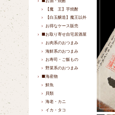
■お酒・焼酎
【魔 王】芋焼酎
【白玉醸造】魔王以外
お得なケース販売
■お取り寄せ自宅居酒屋
お肉系のおつまみ
海鮮系のおつまみ
お寿司・ご飯もの
野菜系のおつまみ
■海産物
鮮魚
貝類
海老・カニ
イカ・タコ