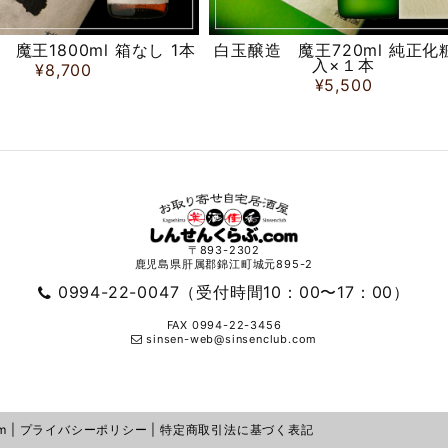
魔王1800ml 箱なし 1本
白玉醸造 魔王720ml 純正化
入×１本
¥8,700
¥5,500
〒893-2302
鹿児島県肝属郡錦江町城元895-2
0994-22-0047（受付時間10：00〜17：00）
FAX 0994-22-3456
sinsen-web@sinsenclub.com
 |
プライバシーポリシー
|
特定商取引法に基づく表記