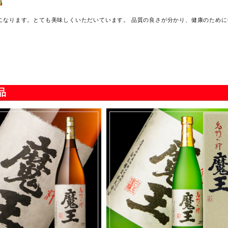
になります。とても美味しくいただいています。 品質の良さが分かり、健康のため
ます。
鹿児島産 塩ゆで黒ミナ貝 350g入×3パック
2023/12/30
品
ったです。買った事後悔しました。 ミナ貝は何度も食べてますがこんなに美味しく
たので心配してましたがやっぱり、という感じでした。 ショップ自体も融通が効きま