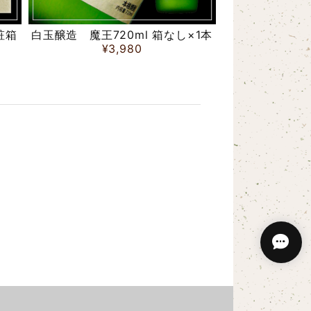
粧箱
白玉醸造 魔王720ml 箱なし×1本
¥3,980