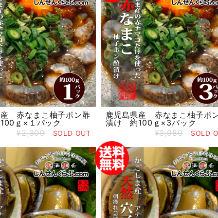
県産 赤なまこ柚子ポン酢
鹿児島県産 赤なまこ柚子ポ
100ｇ×１パック
漬け 約100ｇ×3パック
¥2,300
¥3,980
SOLD OUT
SOLD 