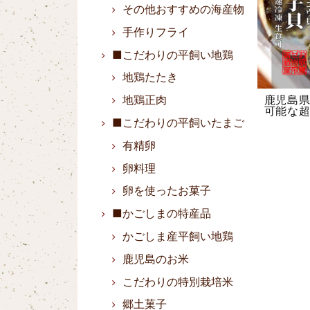
その他おすすめの海産物
手作りフライ
■こだわりの平飼い地鶏
地鶏たたき
鹿児島
地鶏正肉
可能な超
■こだわりの平飼いたまご
有精卵
卵料理
卵を使ったお菓子
■かごしまの特産品
かごしま産平飼い地鶏
鹿児島のお米
こだわりの特別栽培米
郷土菓子