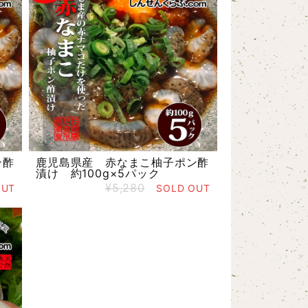
ン酢
鹿児島県産 赤なまこ柚子ポン酢
漬け 約100g×5パック
¥5,280
OUT
SOLD OUT