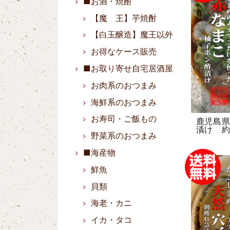
■お酒・焼酎
【魔 王】芋焼酎
【白玉醸造】魔王以外
お得なケース販売
■お取り寄せ自宅居酒屋
お肉系のおつまみ
海鮮系のおつまみ
お寿司・ご飯もの
鹿児島
漬け 約
野菜系のおつまみ
■海産物
鮮魚
貝類
海老・カニ
イカ・タコ