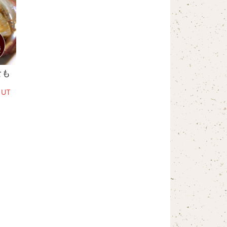
食も
OUT