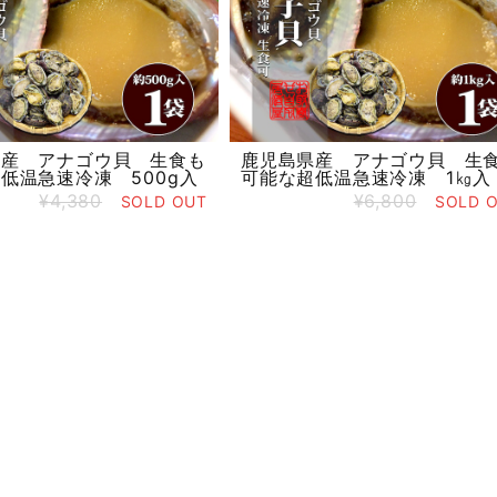
県産 アナゴウ貝 生食も
鹿児島県産 アナゴウ貝 生
低温急速冷凍 500g入
可能な超低温急速冷凍 1㎏入
¥4,380
¥6,800
SOLD OUT
SOLD 