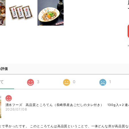
の評価
て
3
0
1
湧水フーズ 高品質ところてん（長崎県産あごだしのタレ付き） 130g入×２連
2026/07/08
まで早かったです。 このところてんは高品質ということで、一体どんな所が高品質