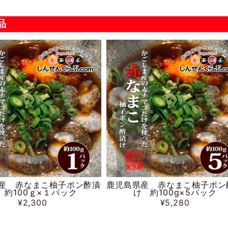
鹿児島産 塩ゆで黒ミナ貝 350g入×3パック
2023/12/30
品
ったです。買った事後悔しました。 ミナ貝は何度も食べてますがこんなに美味しく
たので心配してましたがやっぱり、という感じでした。 ショップ自体も融通が効きま
産 赤なまこ柚子ポン酢漬
鹿児島県産 赤なまこ柚子ポン
 約100ｇ×１パック
け 約100g×5パック
¥2,300
¥5,280