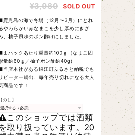
¥3,980
SOLD OUT
■鹿児島の海で冬場（12月〜3月）にとれ
るやわらかい赤なまこを少し厚めにきざ
み、柚子風味のポン酢けにしました。
■１パックあたり重量約100ｇ（なまこ固
形量約60ｇ／柚子ポン酢約40g）
■当店本社がある錦江町ふるさと納税でも
リピーター続出、毎年売り切れになる大人
気商品です！
【のし】
このショップでは酒類
を取り扱っています。20