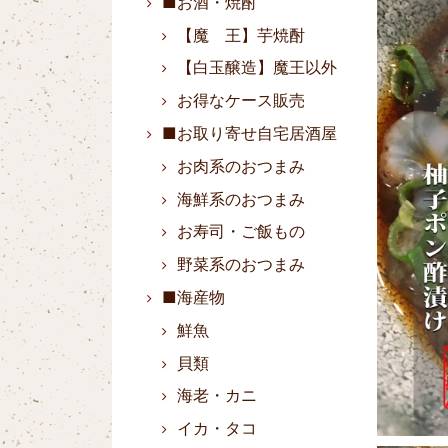
■お酒・焼酎
【魔 王】芋焼酎
【白玉醸造】魔王以外
お得なケース販売
■お取り寄せ自宅居酒屋
お肉系のおつまみ
海鮮系のおつまみ
お寿司・ご飯もの
野菜系のおつまみ
■海産物
鮮魚
貝類
海老・カニ
イカ・タコ