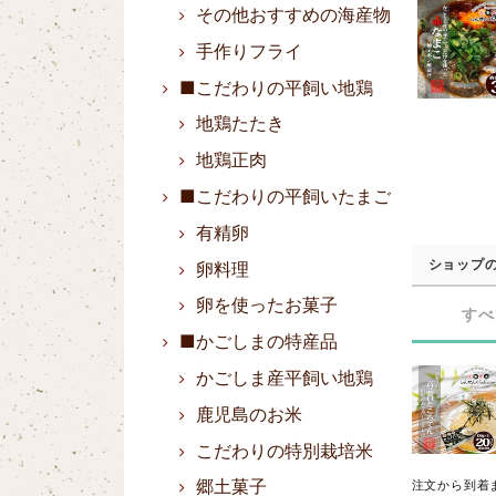
その他おすすめの海産物
手作りフライ
■こだわりの平飼い地鶏
地鶏たたき
地鶏正肉
■こだわりの平飼いたまご
有精卵
ショップ
卵料理
卵を使ったお菓子
すべ
■かごしまの特産品
かごしま産平飼い地鶏
鹿児島のお米
こだわりの特別栽培米
郷土菓子
注文から到着