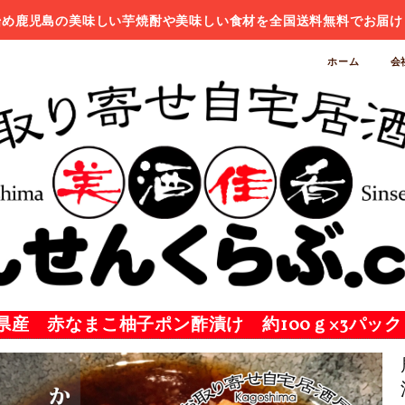
始め鹿児島の美味しい芋焼酎や美味しい食材を全国送料無料でお届け
ホーム
会
県産 赤なまこ柚子ポン酢漬け 約100ｇ×3パック