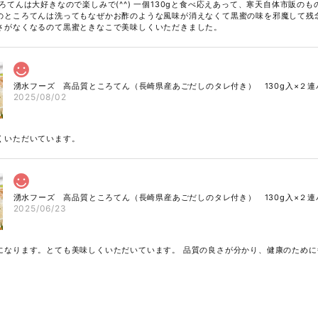
ろてんは大好きなので楽しみで(^^) 一個130gと食べ応えあって、寒天自体市販の
のところてんは洗ってもなぜかお酢のような風味が消えなくて黒蜜の味を邪魔して残
さがなくなるのて黒蜜ときなこで美味しくいただきました。
湧水フーズ 高品質ところてん（長崎県産あごだしのタレ付き） 130g入×２連
2025/08/02
くいただいています。
湧水フーズ 高品質ところてん（長崎県産あごだしのタレ付き） 130g入×２連
2025/06/23
になります。とても美味しくいただいています。 品質の良さが分かり、健康のため
ます。