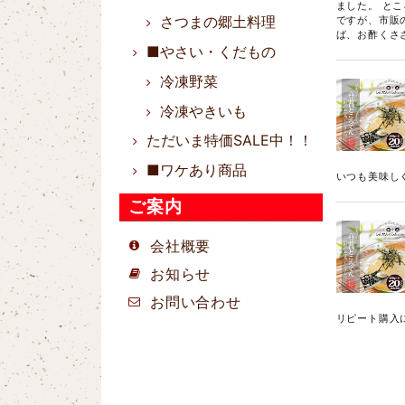
ました。 とこ
さつまの郷土料理
ですが、市販
ば、お酢くさ
■やさい・くだもの
冷凍野菜
冷凍やきいも
ただいま特価SALE中！！
■ワケあり商品
いつも美味し
ご案内
会社概要
お知らせ
お問い合わせ
リピート購入
とができてい