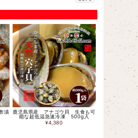
ないのは初めてでした。これいつ冷凍したんですかね。レビ
せん。
酢漬
鹿児島県産 アナゴウ貝 生食も可
能な超低温急速冷凍 500g入
¥4,380