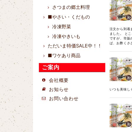
さつまの郷土料理
■やさい・くだもの
冷凍野菜
注文から到着
ました。 とこ
冷凍やきいも
ですが、市販
ば、お酢くさ
ただいま特価SALE中！！
■ワケあり商品
ご案内
会社概要
お知らせ
いつも美味し
お問い合わせ