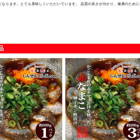
になります。とても美味しくいただいています。 品質の良さが分かり、健康のため
ます。
鹿児島産 塩ゆで黒ミナ貝 350g入×3パック
2023/12/30
品
ったです。買った事後悔しました。 ミナ貝は何度も食べてますがこんなに美味しく
たので心配してましたがやっぱり、という感じでした。 ショップ自体も融通が効きま