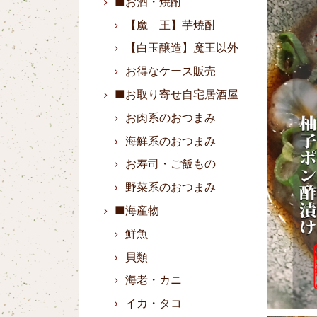
■お酒・焼酎
【魔 王】芋焼酎
【白玉醸造】魔王以外
お得なケース販売
■お取り寄せ自宅居酒屋
お肉系のおつまみ
海鮮系のおつまみ
お寿司・ご飯もの
野菜系のおつまみ
■海産物
鮮魚
貝類
海老・カニ
イカ・タコ