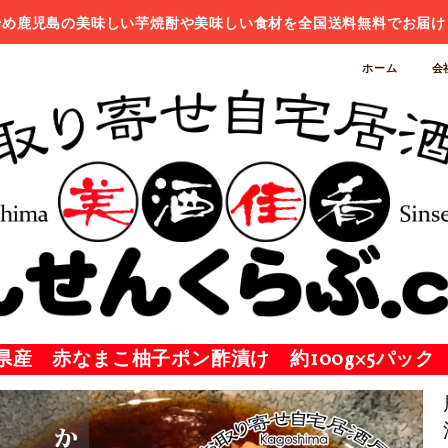
始め鹿児島の美味しい芋焼酎や美味しい食材を全国送料無料でお届け
ホーム
会
県産 赤なまこ柚子ポン酢漬け 約100g×5パック