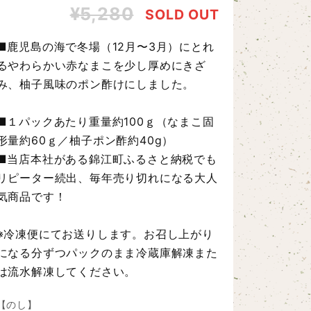
¥5,280
SOLD OUT
■鹿児島の海で冬場（12月〜3月）にとれ
るやわらかい赤なまこを少し厚めにきざ
み、柚子風味のポン酢けにしました。
■１パックあたり重量約100ｇ（なまこ固
形量約60ｇ／柚子ポン酢約40g）
■当店本社がある錦江町ふるさと納税でも
リピーター続出、毎年売り切れになる大人
気商品です！
※冷凍便にてお送りします。お召し上がり
になる分ずつパックのまま冷蔵庫解凍また
は流水解凍してください。
【のし】