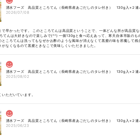
湧水フーズ 高品質ところてん（長崎県産あごだしのタレ付き） 130g入×２連
2026/07/08
まで早かったです。 このところてんは高品質ということで、一体どんな所が高品質
ろてんは大好きなので楽しみで(^^) 一個130gと食べ応えあって、寒天自体市販の
のところてんは洗ってもなぜかお酢のような風味が消えなくて黒蜜の味を邪魔して残
さがなくなるのて黒蜜ときなこで美味しくいただきました。
湧水フーズ 高品質ところてん（長崎県産あごだしのタレ付き） 130g入×２連
2025/08/02
くいただいています。
湧水フーズ 高品質ところてん（長崎県産あごだしのタレ付き） 130g入×２連
2025/06/23