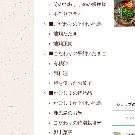
その他おすすめの海産物
手作りフライ
■こだわりの平飼い地鶏
地鶏たたき
地鶏正肉
■こだわりの平飼いたまご
有精卵
卵料理
卵を使ったお菓子
■かごしまの特産品
かごしま産平飼い地鶏
ショップ
鹿児島のお米
すべ
こだわりの特別栽培米
郷土菓子